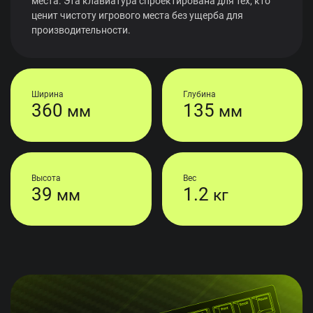
места. Эта клавиатура спроектирована для тех, кто
ценит чистоту игрового места без ущерба для
производительности.
Ширина
Глубина
360
135
мм
мм
Высота
Вес
39
1.2
мм
кг