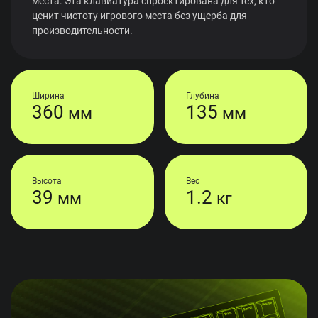
места. Эта клавиатура спроектирована для тех, кто
ценит чистоту игрового места без ущерба для
производительности.
Ширина
Глубина
360
135
мм
мм
Высота
Вес
39
1.2
мм
кг