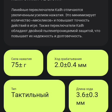
Линейные переключатели Kailh отличаются
увеличенным усилием нажатия. Это минимизирует
количество «мискликов» и повышает точность
действий в игре. Также переключатели Kailh
обладают двойной пыленепроницаемой защитой, что
повышает их надежность и долговечность.
Сила нажатия
Ход срабатывания
75±
2.0±0.4
г
мм
Тип
Длина хода
Тактильный
3.6±0.3
мм