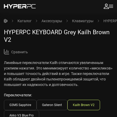
Каталог
Аксессуары
Клавиатуры
HYPERPC
HYPERPC KEYBOARD Grey Kailh Brown
V2
Сравнить
Линейные переключатели Kailh отличаются увеличенным
усилием нажатия. Это минимизирует количество «мискликов»
и повышает точность действий в игре. Также переключатели
Kailh обладают двойной пыленепроницаемой защитой, что
повышает их надежность и долговечность.
Переключатели:
G3MS Sapphire
Gateron Silent
Kailh Brown V2
Akko V3 Blue Pro