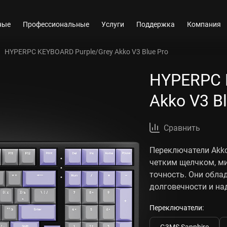
ные
Профессиональные
Услуги
Поддержка
Компания
HYPERPC KEYBOARD Purple/Grey Akko V3 Blue Pro
HYPERPC 
Akko V3 B
Сравнить
Переключатели Akko
четким щелчком, м
точность. Они обл
долговечности и на
Переключатели:
G3MS Sapphire