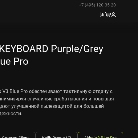
+7 (495) 120-35-20
KEYBOARD Purple/Grey
lue Pro
 V3 Blue Pro обеспечивают тактильную отдачу с
инимизируя случайные срабатывания и повышая
адают улучшенной пылезащитой для большей
дежности.
Gateron Silent
Kailh Brown V2
Akko V3 Blue Pro