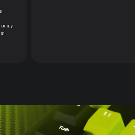
и
ь вашу
ли