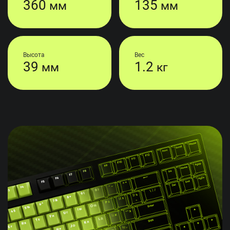
360
135
мм
мм
Высота
Вес
39
1.2
мм
кг