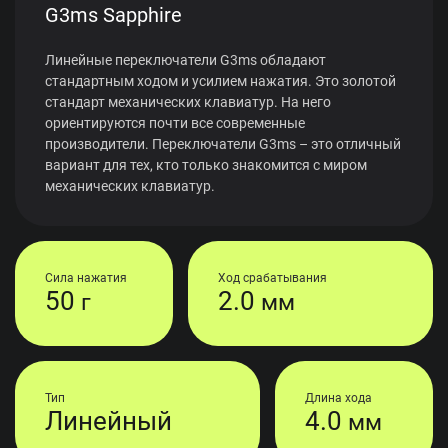
G3ms Sapphire
Линейные переключатели G3ms обладают
стандартным ходом и усилием нажатия. Это золотой
стандарт механических клавиатур. На него
ориентируются почти все современные
производители. Переключатели G3ms – это отличный
вариант для тех, кто только знакомится с миром
механических клавиатур.
Сила нажатия
Ход срабатывания
50
2.0
г
мм
Тип
Длина хода
Линейный
4.0
мм