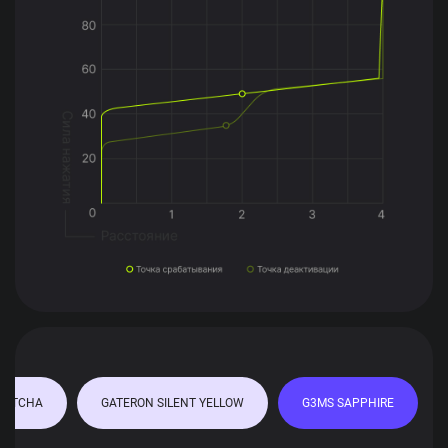
MATCHA
GATERON SILENT YELLOW
G3MS SAPPHIRE