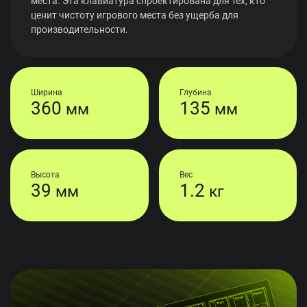
места. Эта клавиатура спроектирована для тех, кто
ценит чистоту игрового места без ущерба для
производительности.
Ширина
Глубина
360
135
мм
мм
Высота
Вес
39
1.2
мм
кг