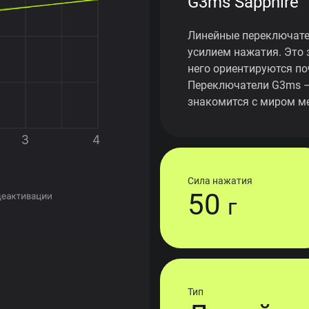
G3ms Sapphire
Линейные переключате
усилием нажатия. Это 
него ориентируются по
Переключатели G3ms – 
знакомится с миром ме
Сила нажатия
50
г
Тип