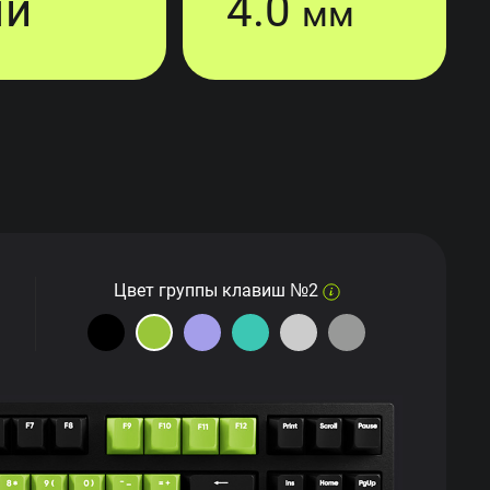
ый
4.0
мм
Цвет группы клавиш №2