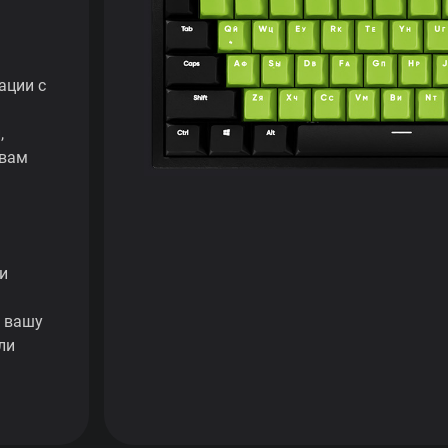
ации с
,
 вам
и
ь вашу
ли