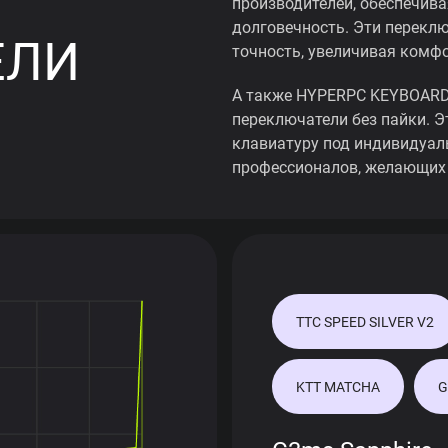
производителей, обеспечив
долговечность. Эти перекл
ЕЛИ
точность, увеличивая комфо
А также HYPERPC KEYBOARD 
переключатели без пайки. Э
клавиатуру под индивидуал
профессионалов, желающих 
TTC SPEED SILVER V2
KTT MATCHA
G