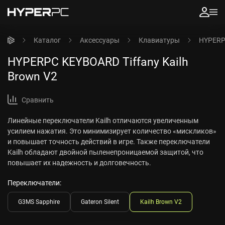
Каталог
Аксессуары
Клавиатуры
HYPERPC
HYPERPC KEYBOARD Tiffany Kailh
Brown V2
Сравнить
Линейные переключатели Kailh отличаются увеличенным
усилием нажатия. Это минимизирует количество «мискликов»
и повышает точность действий в игре. Также переключатели
Kailh обладают двойной пыленепроницаемой защитой, что
повышает их надежность и долговечность.
Переключатели:
G3MS Sapphire
Gateron Silent
Kailh Brown V2