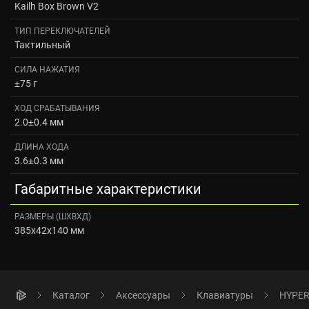
Kailh Box Brown V2
ТИП ПЕРЕКЛЮЧАТЕЛЕЙ
Тактильный
СИЛА НАЖАТИЯ
±75 г
ХОД СРАБАТЫВАНИЯ
2.0±0.4 мм
ДЛИНА ХОДА
3.6±0.3 мм
Габаритные характеристики
РАЗМЕРЫ (ШXВXД)
385x42x140 мм
Каталог
Аксессуары
Клавиатуры
HYPER