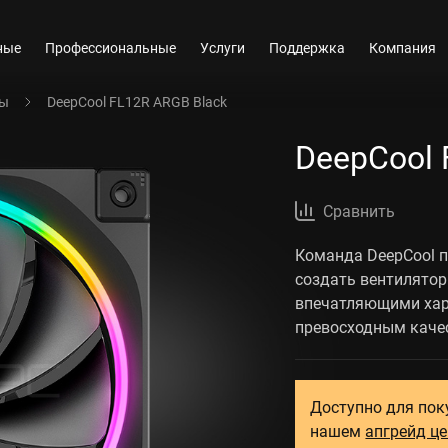
ные
Профессиональные
Услуги
Поддержка
Компания
ры
DeepCool FL12R ARGB Black
DeepCool 
Сравнить
Команда DeepCool п
создать вентилятор
впечатляющими хар
превосходным каче
Доступно для пок
нашем
апгрейд ц