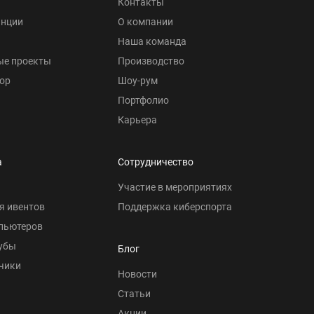
Контакты
анции
О компании
Наша команда
ые проекты
Производство
ор
Шоу-рум
Портфолио
Карьера
а
Сотрудничество
Участие в мероприятиях
я ивентов
Поддержка киберспорта
пьютеров
убы
Блог
чики
Новости
Статьи
Акции