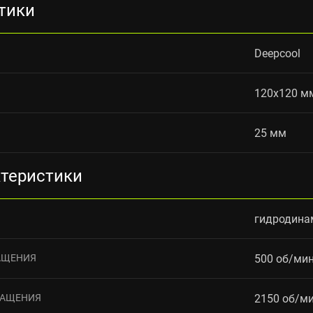
тики
Deepcool
120x120 м
25 мм
ктеристики
гидродина
АЩЕНИЯ
500 об/ми
РАЩЕНИЯ
2150 об/м