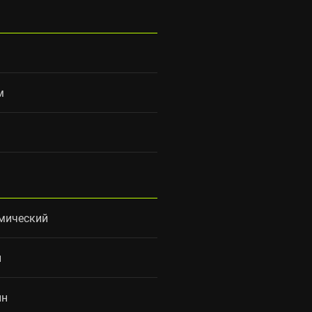
м
мический
н
ин