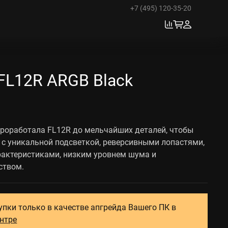
+7 (495) 120-35-20
FL12R ARGB Black
роработала FL12R до мельчайших деталей, чтобы
 с уникальной подсветкой, реверсивными лопастями,
актеристиками, низким уровнем шума и
ством.
упки только в качестве апгрейда Вашего ПК в
ентре