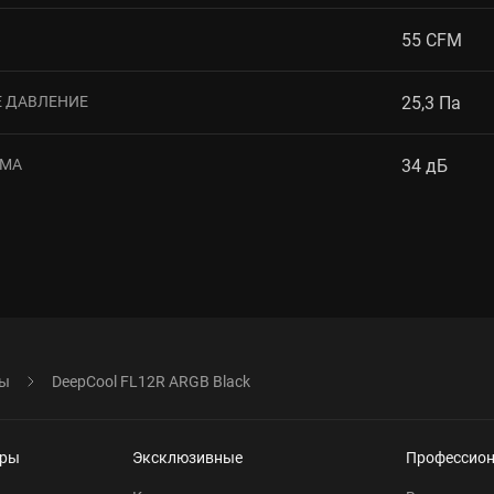
55 CFM
 ДАВЛЕНИЕ
25,3 Па
УМА
34 дБ
ры
DeepCool FL12R ARGB Black
еры
Эксклюзивные
Профессио