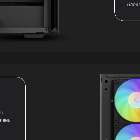
блок
 с
влены
о