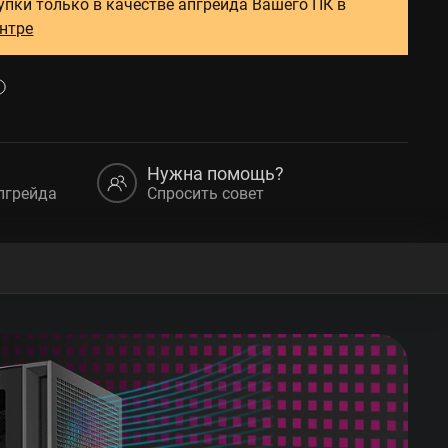
упки только в качестве апгрейда Вашего ПК в
ентре
Нужна помощь?
пгрейда
Спросить совет