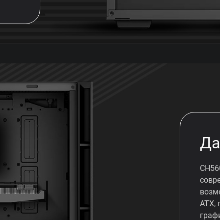
Да
CH56
совр
возм
ATX,
граф