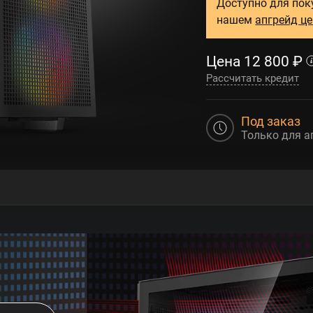
Доступно для пок
нашем
апгрейд ц
Цена
12 800
₽
Рассчитать кредит
Под заказ
Только для а