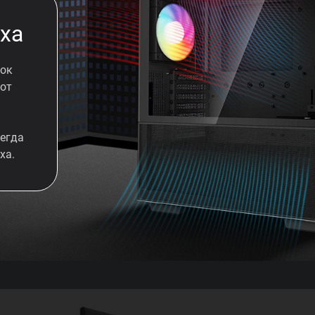
уха
ток
 от
егда
ха.