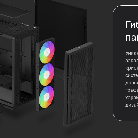
Ги
па
Уник
закал
крис
сист
допо
граф
хара
диза