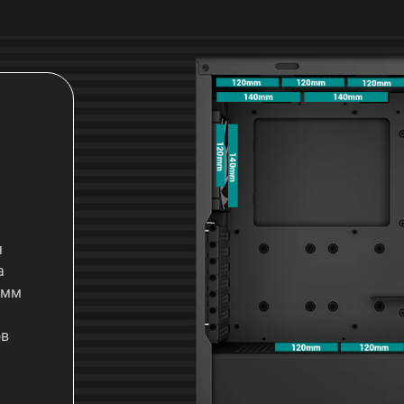
я
а
-мм
ов