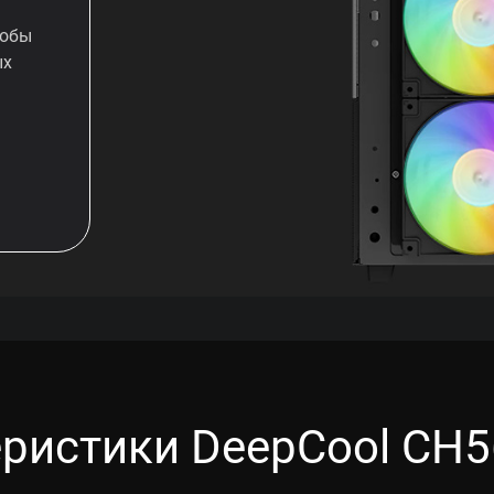
тобы
ых
ристики DeepCool CH5