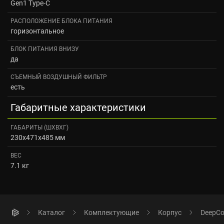
Gen1 Type-C
РАСПОЛОЖЕНИЕ БЛОКА ПИТАНИЯ
горизонтальное
БЛОК ПИТАНИЯ ВНИЗУ
да
СЪЕМНЫЙ ВОЗДУШНЫЙ ФИЛЬТР
есть
Габаритные характеристики
ГАБАРИТЫ (ШХВХГ)
230x471x485 мм
ВЕС
7.1 кг
Каталог
Комплектующие
Корпус
DeepCo