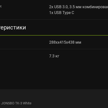
И
2x USB 3.0, 3.5 мм комбиниро
1x USB Type C
теристики
288xx415x438 мм
7.3 кг
JONSBO TK-3 White