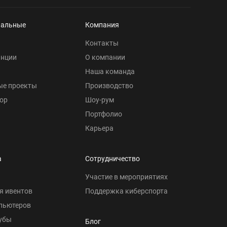
нальные
Компания
Контакты
анции
О компании
Наша команда
ые проекты
Производство
ор
Шоу-рум
Портфолио
Карьера
а
Сотрудничество
Участие в мероприятиях
я ивентов
Поддержка киберспорта
пьютеров
убы
Блог