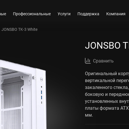
ные
Профессиональные
Услуги
Поддержка
Компания
JONSBO TK-3 White
JONSBO TK
Сравнить
Оригинальный корп
вертикальной перег
закаленного стекла
боковую и переднюю
установленных вну
платы формата ATX
мм.