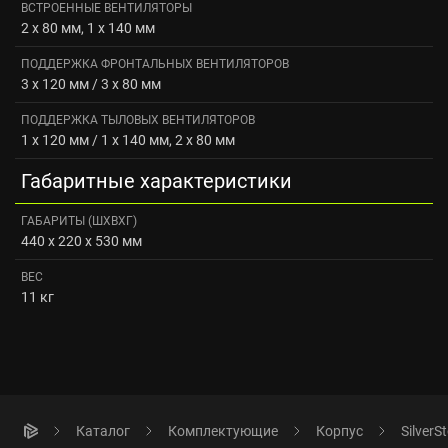
ВСТРОЕННЫЕ ВЕНТИЛЯТОРЫ
2 x 80 мм, 1 x 140 мм
ПОДДЕРЖКА ФРОНТАЛЬНЫХ ВЕНТИЛЯТОРОВ
3 x 120 мм / 3 x 80 мм
ПОДДЕРЖКА ТЫЛОВЫХ ВЕНТИЛЯТОРОВ
1 x 120 мм / 1 x 140 мм, 2 x 80 мм
Габаритные характеристики
ГАБАРИТЫ (ШХВХГ)
440 x 220 x 530 мм
ВЕС
11 кг
Каталог
Комплектующие
Корпус
Silver