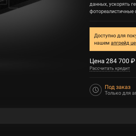
данных, ускорять г
фотореалистичные с
Доступно для пок
нашем
апгрейд ц
Цена
284 700
₽
Рассчитать кредит
Под заказ
Только для а