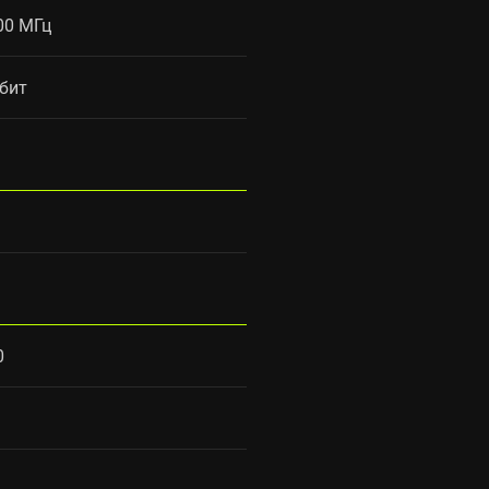
00 МГц
 бит
0