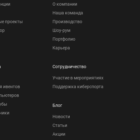
анции
О компании
Наша команда
ые проекты
Производство
ор
Шоу-рум
Портфолио
Карьера
а
Сотрудничество
Участие в мероприятиях
я ивентов
Поддержка киберспорта
пьютеров
убы
Блог
чики
Новости
Статьи
Акции