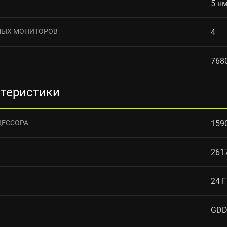
5 н
МЫХ МОНИТОРОВ
4
768
ктеристики
ЦЕССОРА
159
261
24 
GDD