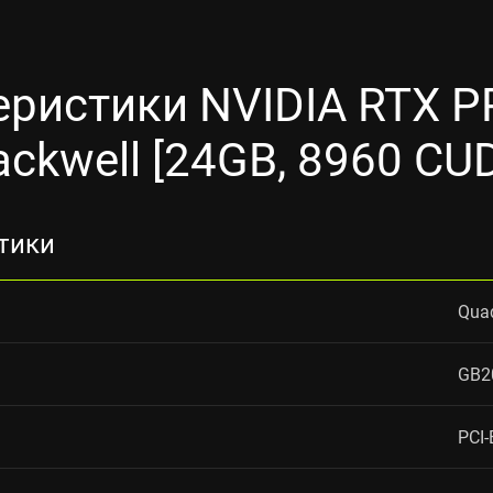
еристики NVIDIA RTX P
ackwell [24GB, 8960 CU
тики
Qua
GB2
PCI-