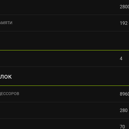
280
АМЯТИ
192
4
блок
ЦЕССОРОВ
896
280
70