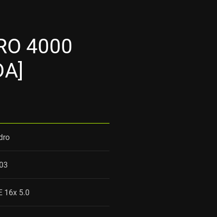
RO 4000
DA]
dro
03
E 16x 5.0