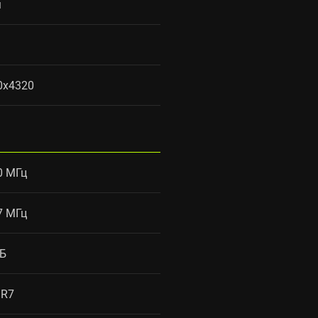
м
0x4320
0 МГц
7 МГц
ГБ
R7