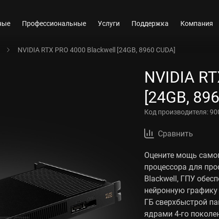
ные
Профессиональные
Услуги
Поддержка
Компания
NVIDIA RTX PRO 4000 Blackwell [24GB, 8960 CUDA]
NVIDIA RT
[24GB, 89
Код производителя:
90
Сравнить
Оцените мощь самог
процессора для про
Blackwell, ГПУ обе
нейронную графику
ГБ сверхбыстрой па
ядрами 4-го поколе