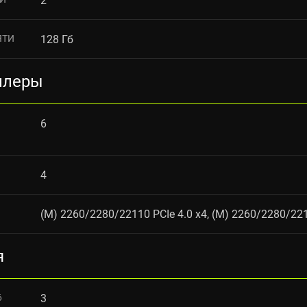
2
ЯТИ
128 Гб
ллеры
6
4
(M) 2260/2280/22110 PCIe 4.0 x4, (M) 2260/2280/22
я
6
3