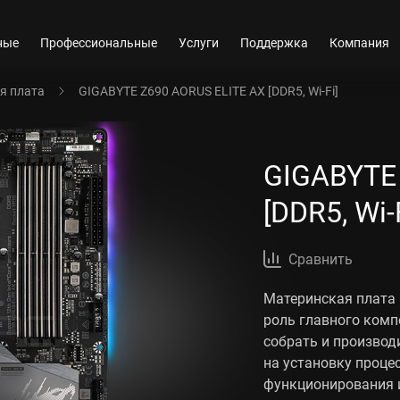
ные
Профессиональные
Услуги
Поддержка
Компания
я плата
GIGABYTE Z690 AORUS ELITE AX [DDR5, Wi-Fi]
GIGABYTE
[DDR5, Wi-
Сравнить
Материнская плата 
роль главного комп
собрать и производ
на установку процес
функционирования 