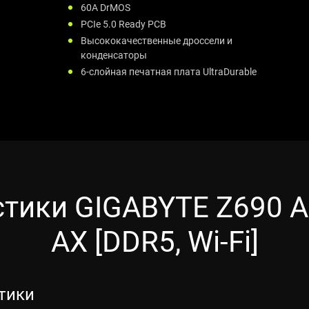
60А DrMOS
PCIe 5.0 Ready PCB
Высококачественные дроссели и
конденсаторы
6-слойная печатная плата UltraDurable
стики GIGABYTE Z690 A
AX [DDR5, Wi-Fi]
тики