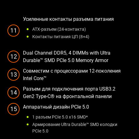
Усиленные контакты разъема питания
ATX-разъем (24-контакта)
11
Контакты питания ЦП (8+4)
Dual Channel DDR5, 4 DIMMs with Ultra
12
Durable™ SMD PCIe 5.0 Memory Armor​
Совместим с процессорами 12-поколения
13
Intel Core™
Разъем для подключения порта USB3.2
14
Gen2 Type-C® на фронтальной панели
Аппаратный дизайн PCIe 5.0
15
1 разъем PCIe 5.0 x16 SMD*
Армирование Ultra Durable™ SMD колодки
PCIe 5.0