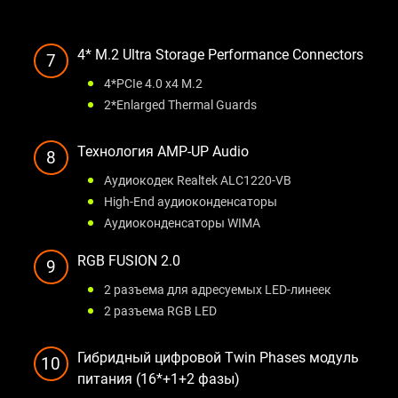
4* M.2 Ultra Storage Performance Connectors
7
4*PCIe 4.0 x4 M.2
2*Enlarged Thermal Guards
Технология AMP-UP Audio
8
Аудиокодек Realtek ALC1220-VB
High-End аудиоконденсаторы
Аудиоконденсаторы WIMA
RGB FUSION 2.0
9
2 разъема для адресуемых LED-линеек
2 разъема RGB LED
Гибридный цифровой Twin Phases модуль
10
питания (16*+1+2 фазы)