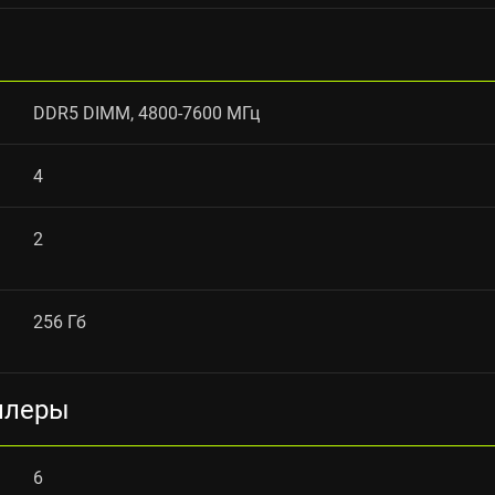
DDR5 DIMM, 4800-7600 МГц
4
2
256 Гб
ллеры
6