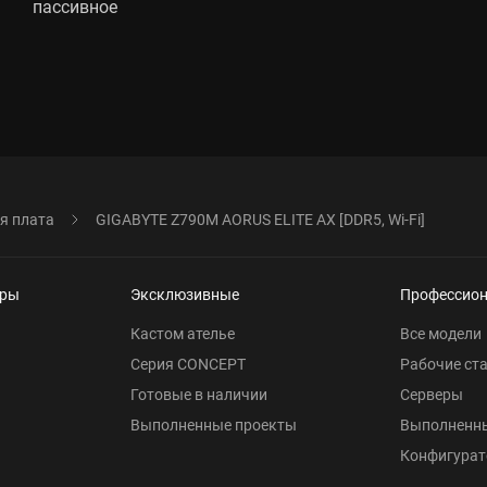
пассивное
я плата
GIGABYTE Z790M AORUS ELITE AX [DDR5, Wi-Fi]
еры
Эксклюзивные
Профессио
Кастом ателье
Все модели
Серия CONCEPT
Рабочие ст
Готовые в наличии
Серверы
Выполненные проекты
Выполненн
Конфигурат