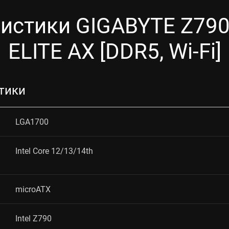
ристики GIGABYTE Z79
ELITE AX [DDR5, Wi-Fi]
тики
LGA1700
Intel Core 12/13/14th
microATX
Intel Z790