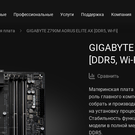
ные
Профессиональные
Услуги
Поддержка
Компания
я плата
GIGABYTE Z790M AORUS ELITE AX [DDR5, Wi-Fi]
GIGABYTE
[DDR5, Wi-
Сравнить
Материнская плата
роль главного комп
собрать и производ
на установку процес
Стабильность функ
модели в полной мер
DDR5.