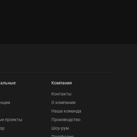
нальные
Компания
Контакты
анции
О компании
Наша команда
ые проекты
Производство
ор
Шоу-рум
Портфолио