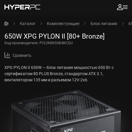
Каталог
Комплектующие
Блок питания
6
650W XPG PYLON II [80+ Bronze]
Код производителя:
PYLONII650B-BKCEU
Сравнить
XPG PYLON II 650W — блок питания мощностью 650 Вт с
сертификатом 80 PLUS Bronze, стандартом ATX 3.1,
вентилятором 135 мм и разъемом 12V-2x6.