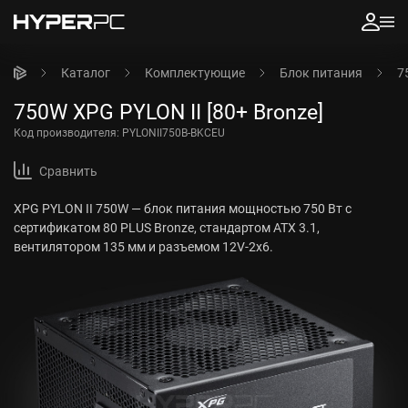
Каталог
Комплектующие
Блок питания
7
750W XPG PYLON II [80+ Bronze]
Код производителя:
PYLONII750B-BKCEU
Сравнить
XPG PYLON II 750W — блок питания мощностью 750 Вт с
сертификатом 80 PLUS Bronze, стандартом ATX 3.1,
вентилятором 135 мм и разъемом 12V-2x6.