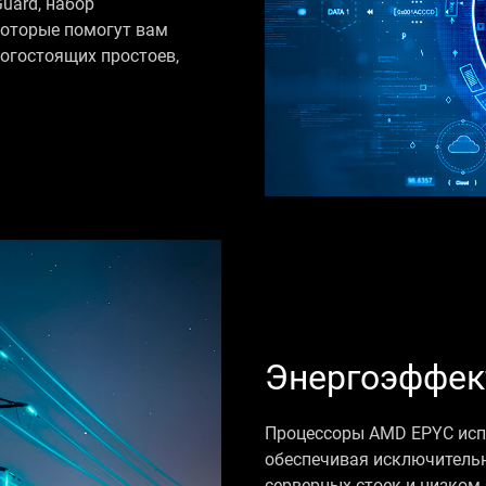
uard, набор
которые помогут вам
огостоящих простоев,
Энергоэффек
Процессоры AMD EPYC исп
обеспечивая исключитель
серверных стоек и низком