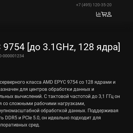
+7 (495) 120-35-20
9754 [до 3.1GHz, 128 ядра]
0-000001234
ерверного класса AMD EPYC 9754 со 128 ядрами и
азначен для центров обработки данных и
ьных вычислений. С тактовой частотой до 3,1 ГГц он
я со сложными рабочими нагрузками,
крупномасштабной обработкой данных. Поддерживая
ь DDR5 и PCIe 5.0, он идеально подходит для
поративных сред.