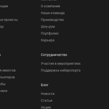
анции
О компании
Наша команда
ые проекты
Производство
ор
Шоу-рум
Портфолио
Карьера
а
Сотрудничество
Участие в мероприятиях
я ивентов
Поддержка киберспорта
пьютеров
убы
Блог
чики
Новости
Статьи
Акции