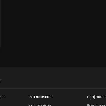
я
еры
Эксклюзивные
Профессио
Кастом ателье
Все модели