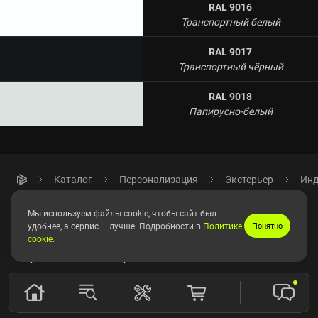
RAL 9016
Транспортный белый
RAL 9017
Транспортный чёрный
RAL 9018
Папирусно-белый
Каталог
Персонализация
Экстерьер
Инд
Мы используем файлы cookie, чтобы сайт был
Магазин
удобнее, а сервис — лучше. Подробности в
Политике
Понятно
cookie
.
Игровые компьютеры
Эксклюзивные