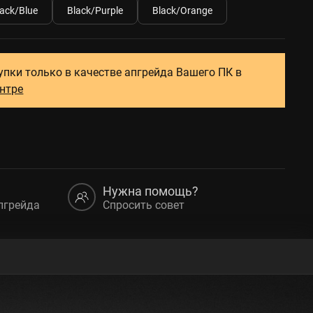
lack/Blue
Black/Purple
Black/Orange
упки только в качестве апгрейда Вашего ПК в
ентре
Нужна помощь?
пгрейда
Спросить совет