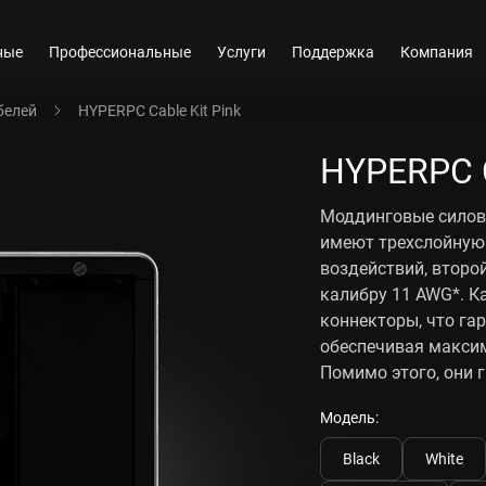
ные
Профессиональные
Услуги
Поддержка
Компания
белей
HYPERPC Cable Kit Pink
HYPERPC C
Моддинговые силовы
имеют трехслойную
воздействий, второй
калибру 11 AWG*. К
коннекторы, что га
обеспечивая макси
Помимо этого, они г
Модель:
Black
White