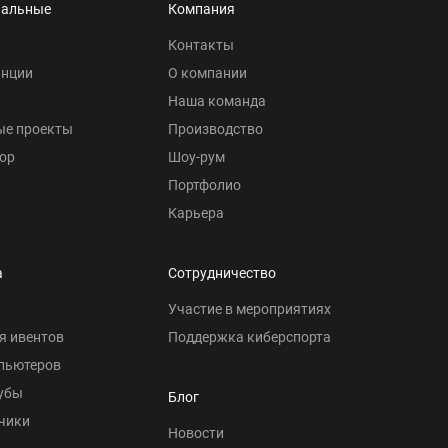
нальные
Компания
Контакты
анции
О компании
Наша команда
ые проекты
Производство
ор
Шоу-рум
Портфолио
Карьера
а
Сотрудничество
Участие в мероприятиях
я ивентов
Поддержка киберспорта
пьютеров
убы
Блог
чики
Новости