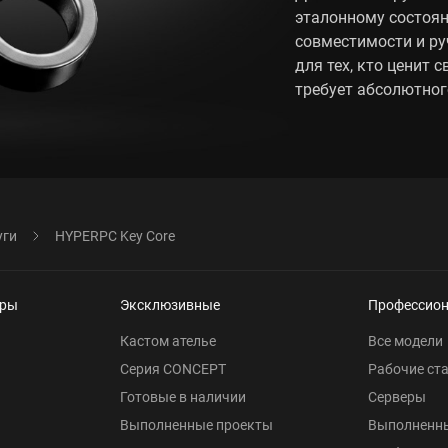
эталонному состоян
совместимости и р
для тех, кто ценит 
требует абсолютног
уги
HYPERPC Key Core
еры
Эксклюзивные
Профессио
Кастом ателье
Все модели
Серия CONCEPT
Рабочие ст
Готовые в наличии
Серверы
Выполненные проекты
Выполненн