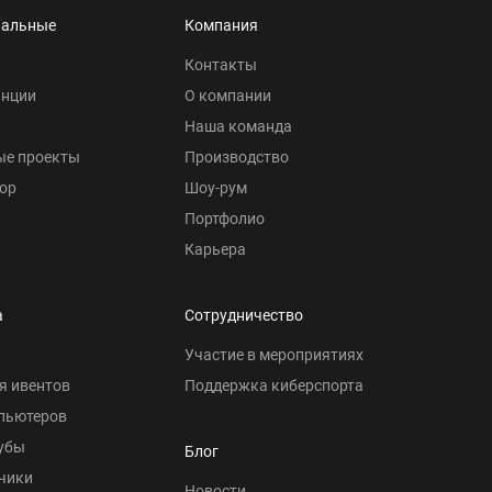
нальные
Компания
Контакты
анции
О компании
Наша команда
ые проекты
Производство
ор
Шоу-рум
Портфолио
Карьера
а
Сотрудничество
Участие в мероприятиях
я ивентов
Поддержка киберспорта
пьютеров
убы
Блог
чики
Новости