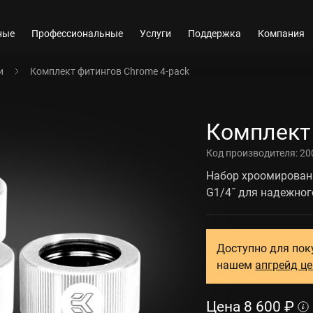
ные
Профессиональные
Услуги
Поддержка
Компания
и
Комплект фитингов Chrome 4-pack
Комплект 
Код производителя:
20
Набор хроомирован
G1/4˝ для надежног
Доступно для пок
нашем
апгрейд ц
Цена
8 600
₽