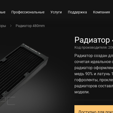
ные
Профессиональные
Услуги
Поддержка
Компания
оры
Радиатор 480mm
Радиатор
Код производителя:
20
Радиатор создан дл
сочетая идеальное
радиатор оформлен
медь 90% и латунь 
гофроленты, прокле
радиаторов составля
модели.
Доступно для пок