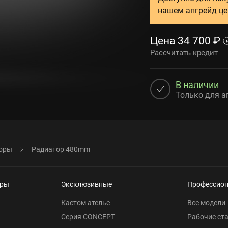
нашем
апгрейд ц
Цена
34 700
₽
Рассчитать кредит
В наличии
Только для а
оры
Радиатор 480mm
еры
Эксклюзивные
Профессио
Кастом ателье
Все модели
Серия CONCEPT
Рабочие ст