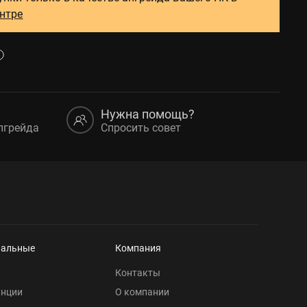
ентре
Нужна помощь?
пгрейда
Спросить совет
нальные
Компания
Контакты
анции
О компании