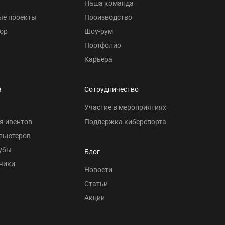
Наша команда
ые проекты
Производство
ор
Шоу-рум
Портфолио
Карьера
а
Сотрудничество
Участие в мероприятиях
я ивентов
Поддержка киберспорта
пьютеров
убы
Блог
чики
Новости
Статьи
Акции