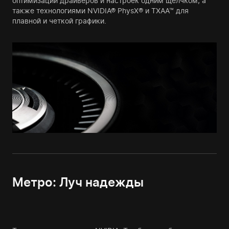
оптимизации драйверов и настроек одним щелчком, а
также технологиями NVIDIA® PhysX® и TXAA™ для
плавной и четкой графики.
Метро: Луч надежды