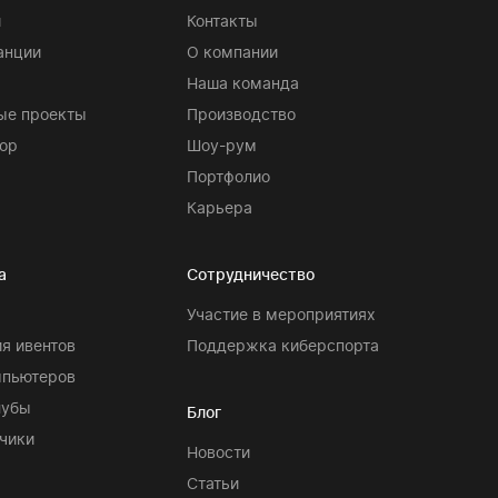
и
Контакты
анции
О компании
Наша команда
ые проекты
Производство
ор
Шоу-рум
Портфолио
Карьера
а
Сотрудничество
Участие в мероприятиях
я ивентов
Поддержка киберспорта
мпьютеров
лубы
Блог
чики
Новости
Статьи