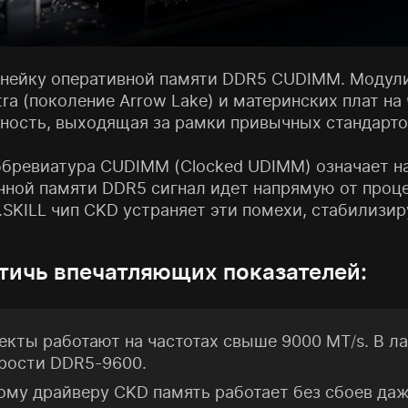
инейку оперативной памяти DDR5 CUDIMM. Модули 
tra (поколение Arrow Lake) и материнских плат на
ность, выходящая за рамки привычных стандарто
бревиатура CUDIMM (Clocked UDIMM) означает на
ычной памяти DDR5 сигнал идет напрямую от проц
SKILL чип CKD устраняет эти помехи, стабилизир
тичь впечатляющих показателей:
кты работают на частотах свыше 9000 MT/s. В л
рости DDR5-9600.
му драйверу CKD память работает без сбоев даж