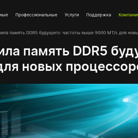
вные
Профессиональные
Услуги
Поддержка
Компани
вила память DDR5 будущего: частоты выше 9000 MT/s для новых
ила память DDR5 буд
ля новых процессоро