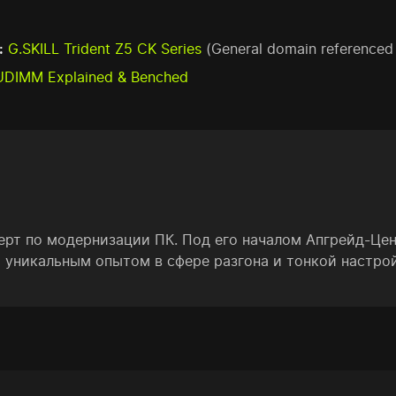
:
G.SKILL Trident Z5 CK Series
(General domain referenced 
DIMM Explained & Benched
ерт по модернизации ПК. Под его началом Апгрейд-Це
 уникальным опытом в сфере разгона и тонкой настро