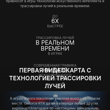
привносят в игры технологии искуственного интеллекта и
трассировки лучей в реальном времени.
ДО
6X
БЫСТРЕЕ
ТРАССИРОВКА ЛУЧЕЙ
В РЕАЛЬНОМ
ВРЕМЕНИ
В ИГРАХ
СОВРЕМЕННАЯ ГРАФИКА
НА БАЗЕ
ПЕРВАЯ ВИДЕОКАРТА С
ИСКУССТВЕННОГО
ТЕХНОЛОГИЕЙ ТРАССИРОВКИ
ИНТЕЛЛЕКТА
ЛУЧЕЙ
В играх нового поколения реализм всегда на первом
месте. GeForce RTX далеко впереди любых других
видеокарт благодаря по-настоящему уникальным