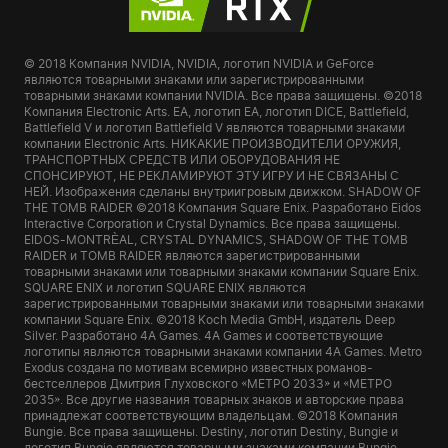
© 2018 Компания NVIDIA, NVIDIA, логотип NVIDIA и GeForce
являются товарными знаками или зарегистрированными
товарными знаками компании NVIDIA. Все права защищены. ©2018
Компания Electronic Arts. EA, логотип EA, логотип DICE, Battlefield,
Battlefield V и логотип Battlefield V являются товарными знаками
компании Electronic Arts. НИКАКИЕ ПРОИЗВОДИТЕЛИ ОРУЖИЯ,
ТРАНСПОРТНЫХ СРЕДСТВ ИЛИ ОБОРУДОВАНИЯ НЕ
СПОНСИРУЮТ, НЕ РЕКЛАМИРУЮТ ЭТУ ИГРУ И НЕ СВЯЗАНЫ С
НЕЙ. Изображения сделаны внутриигровым движком. SHADOW OF
THE TOMB RAIDER ©2018 Компания Square Enix. Разработано Eidos
Interactive Corporation и Crystal Dynamics. Все права защищены.
EIDOS-MONTRÈAL, CRYSTAL DYNAMICS, SHADOW OF THE TOMB
RAIDER и TOMB RAIDER являются зарегистрированными
товарными знаками или товарными знаками компании Square Enix.
SQUARE ENIX и логотип SQUARE ENIX являются
зарегистрированными товарными знаками или товарными знаками
компании Square Enix. ©2018 Koch Media GmbH, издатель Deep
Silver. Разработано 4A Games. 4A Games и соответствующие
логотипы являются товарными знаками компании 4A Games. Metro
Exodus создана по мотивам всемирно известных романов-
бестселлеров Дмитрия Глуховского «МЕТРО 2033» и «МЕТРО
2035». Все другие названия товарных знаков и авторские права
принадлежат соответствующим владельцам. ©2018 Компания
Bungie. Все права защищены. Destiny, логотип Destiny, Bungie и
логотип Bungie являются товарными знаками компании Bungie.