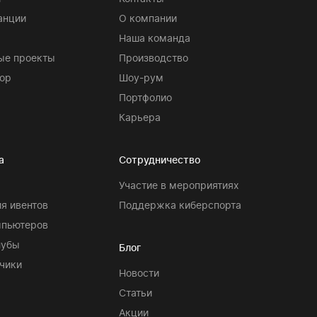
анции
О компании
Наша команда
ые проекты
Производство
ор
Шоу-рум
Портфолио
Карьера
а
Сотрудничество
Участие в мероприятиях
я ивентов
Поддержка киберспорта
мпьютеров
лубы
Блог
чики
Новости
Статьи
Акции