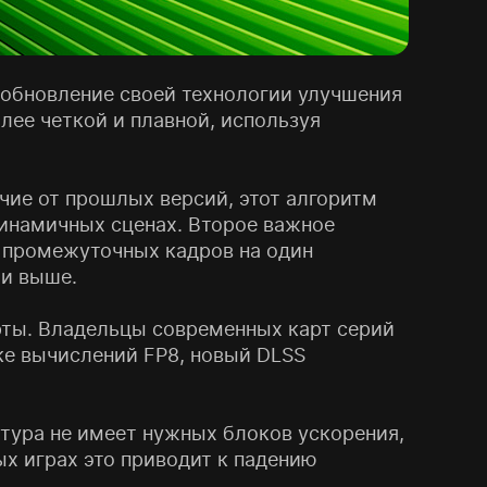
 обновление своей технологии улучшения
лее четкой и плавной, используя
ичие от прошлых версий, этот алгоритм
динамичных сценах. Второе важное
5 промежуточных кадров на один
 и выше.
арты. Владельцы современных карт серий
ке вычислений FP8, новый DLSS
ктура не имеет нужных блоков ускорения,
х играх это приводит к падению