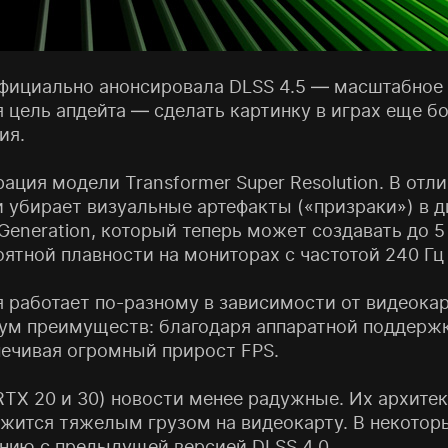
официально анонсировала DLSS 4.5 — масштабное
 цель апдейта — сделать картинку в играх еще бо
ия.
ция модели Transformer Super Resolution. В отл
 убирает визуальные артефакты («призраки») в 
Generation, который теперь может создавать до 
ятной плавности на мониторах с частотой 240 Гц
я работает по-разному в зависимости от видеок
мум преимуществ: благодаря аппаратной поддерж
печивая огромный прирост FPS.
(RTX 20 и 30) новости менее радужные. Их архите
жится тяжелым грузом на видеокарту. В некоторы
нию с предыдущей версией DLSS 4.0.