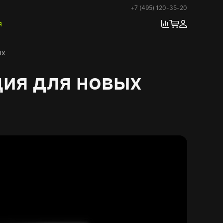
+7 (495) 120-35-20
я
ых
ция для новых