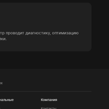
нтр проводит диагностику, оптимизацию
йки.
ых
нальные
Компания
и
Контакты