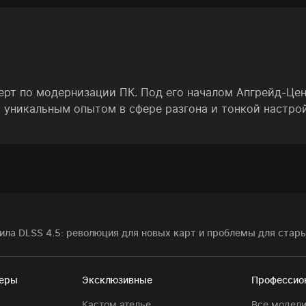
ерт по модернизации ПК. Под его началом Апгрейд-Це
 уникальным опытом в сфере разгона и тонкой настро
ила DLSS 4.5: революция для новых карт и проблемы для стар
теры
Эксклюзивные
Профессио
Кастом ателье
Все модел