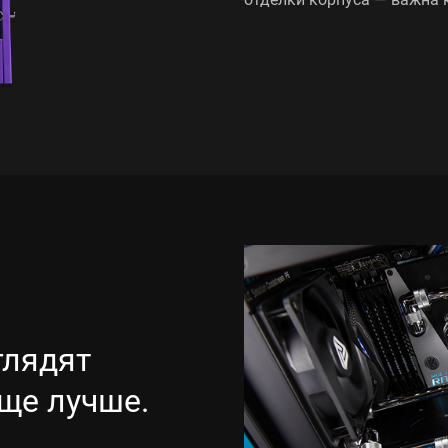
лядят
ще лучше.