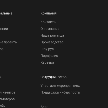
нальные
Компания
Контакты
анции
О компании
Наша команда
ые проекты
Производство
ор
Шоу-рум
Портфолио
Карьера
а
Сотрудничество
Участие в мероприятиях
я ивентов
Поддержка киберспорта
пьютеров
убы
Блог