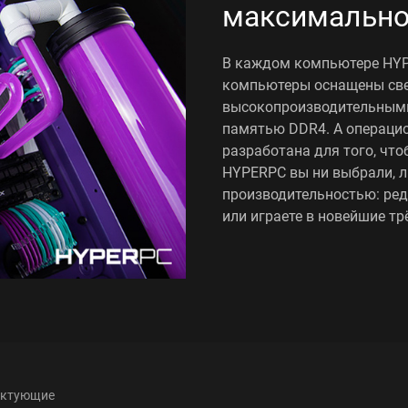
максимально
В каждом компьютере HYP
компьютеры оснащены све
высокопроизводительными
памятью DDR4. А операцио
разработана для того, что
HYPERPC вы ни выбрали, 
производительностью: ред
или играете в новейшие т
ектующие