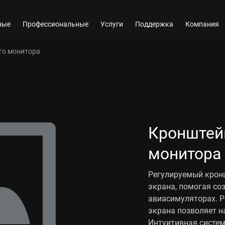
ные
Профессиональные
Услуги
Поддержка
Компания
го монитора
Кронштей
монитора
Регулируемый кронш
экрана, помогая со
авиасимуляторах. Р
экрана позволяет н
Интуитивная систем