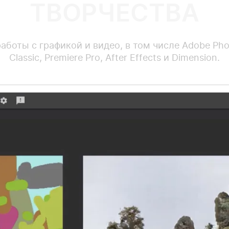
ТВОРЧЕСТВА
боты с графикой и видео, в том числе Adobe Photos
Classic, Premiere Pro, After Effects и Dimension.