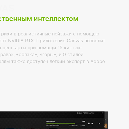
VAS
ственным интеллектом
трихи в реалистичные пейзажи с помощью
арт NVIDIA RTX. Приложение Canvas позволит
онцепт-арты при помощи 15 кистей-
рава», «облака», «горы», и 9 стилей
елям также доступен легкий экспорт в Adobe