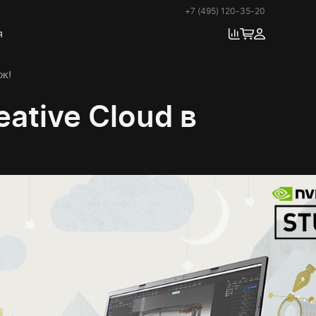
+7 (495) 120-35-20
я
ок!
ative Cloud в