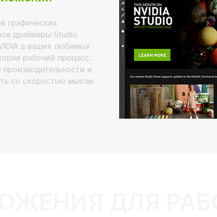
в графических
ов драйверы Studio
VIDIA в ваших любимых
коряя рабочий процесс.
 производительности и
ить со скоростью мысли.
ОЖЕНИЯ ДЛЯ РАБ