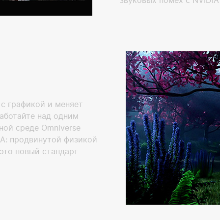
звуковых помех с NVIDIA 
 с графикой и меняет
аботайте над одним
ной среде Omniverse
IA: продвинутой физикой
 это новый стандарт