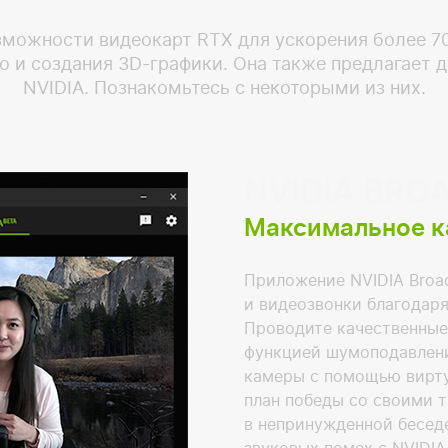
зможности видеокарт RTX для ускорения более 7
о и создания 3D-графики. Она также предлагает
NVIDIA. Познакомьтесь с некоторыми из них.
NVIDIA BRO
Максимальное к
Приложение NVIDIA Broa
и видеозвонки благодаря
Проводите качественные
функцией шумоподавлени
камеры c помощью вирту
план победы со своими 
в непринужденной беседе