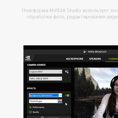
Платформа NVIDIA Studio использует во
обработки фото, редактирования виде