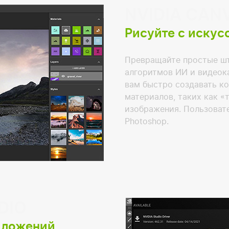
NVIDIA CAN
Рисуйте с искус
Превращайте простые ш
алгоритмов ИИ и видеок
вам быстро создавать к
материалов, таких как «т
изображения. Пользоват
Photoshop.
DIO
иложений