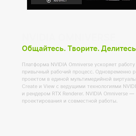
NVIDIA OMNIVERSE
Общайтесь. Творите. Делитесь
Платформа NVIDIA Omniverse ускоряет работу
привычный рабочий процесс. Одновременно р
проектом в единой мультимедийной виртуаль
Create и View с ведущими технологиями NVID
и рендером RTX Renderer. NVIDIA Omniverse —
проектирования и совместной работы.