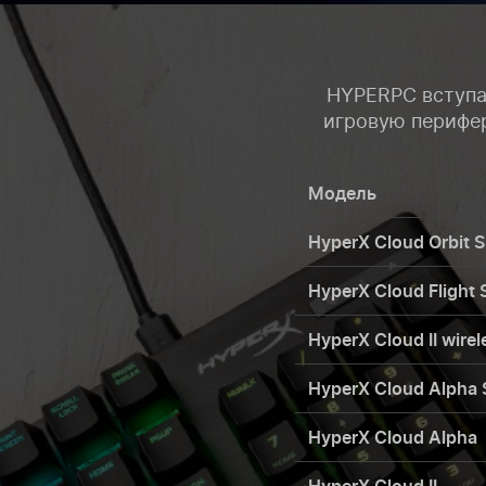
HYPERPC вступа
игровую перифери
Модель
HyperX Cloud Orbit S
HyperX Cloud Flight 
HyperX Cloud II wirel
HyperX Cloud Alpha 
HyperX Cloud Alpha