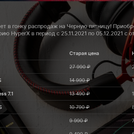
ет в гонку распродаж на Черную пятницу! Приобр
ю HyperX в период с 25.11.2021 по 05.12.2021 с 
Старая цена
27 990 ₽
S
14 990 ₽
ess 7.1
13 490 ₽
S
10 790 ₽
9 990 ₽