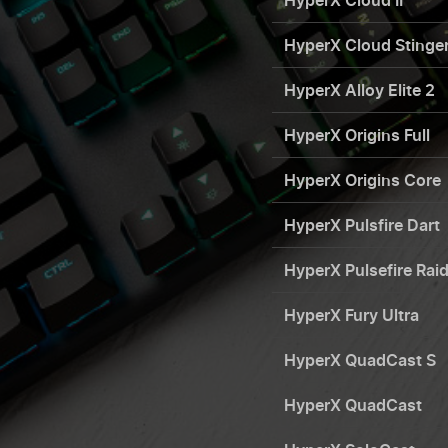
HyperX Cloud II
HyperX Cloud Stinge
HyperX Alloy Elite 2
HyperX Origins Full
HyperX Origins Core
HyperX Pulsfire Dart
HyperX Pulsefire Rai
HyperX Fury Ultra
HyperX QuadCast S
HyperX QuadCast