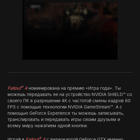
®
Fallout
4
номинирована на премию «Игра года». Ты
можешь передавать ее на устройство NVIDIA SHIELD™ со
своего ПК в разрешении 4К с частотой смены кадров 60
FPS с помощью технологии NVIDIA GameStream™. А с
помощью GeForce Experience ты можешь записывать,
транслировать и передавать игры своим друзьям и
всему миру нажатием одной кнопки.
®
Играй в
Fallout
4
с видеокартой GeForce GTX именно