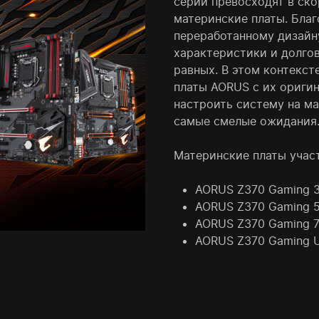
серии превосходят в ск
материнские платы. Бла
переработанному дизайн
характеристики и долго
равных. В этом контекст
платы AORUS с их ориги
настроить систему на м
самые смелые ожидания
Материнские платы учас
AORUS Z370 Gaming 
AORUS Z370 Gaming 
AORUS Z370 Gaming 
AORUS Z370 Gaming U