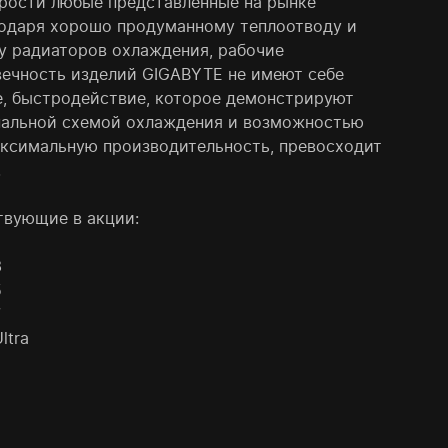
орости любые представленные на рынке
годаря хорошо продуманному теплоотводу и
у радиаторов охлаждения, рабочие
вечность изделий GIGABYTE не имеют себе
е, быстродействие, которое демонстрируют
нальной схемой охлаждения и возможностью
аксимальную производительность, превосходит
.
твующие в акции:
3
5
7
ltra