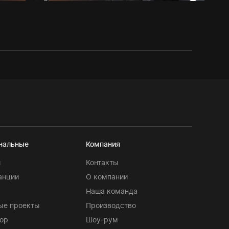
нальные
Компания
и
Контакты
анции
О компании
Наша команда
ые проекты
Производство
ор
Шоу-рум