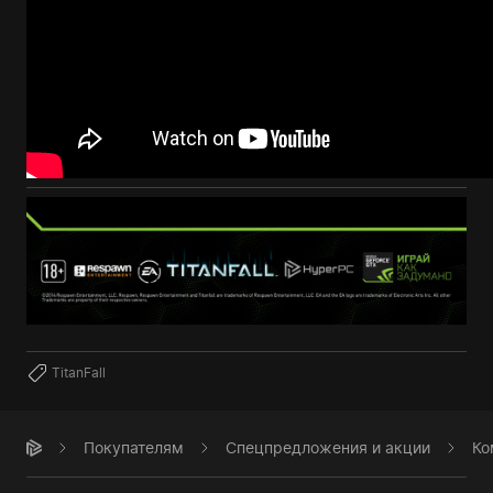
TitanFall
Покупателям
Спецпредложения и акции
Ко