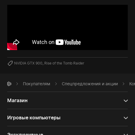
NVIDIA GTX 900
,
Rise of the Tomb Raider
Покупателям
Спецпредложения и акции
Ко
Магазин
Игровые компьютеры
Эксклюзивные