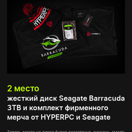
2 место
жесткий диск Seagate Barracuda
3TB и комплект фирменного
мерча от HYPERPC и Seagate
Теперь места на диске будет достаточно, можешь смело