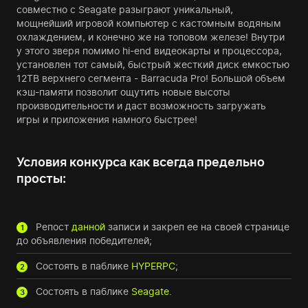
совместно с Seagate разыграют уникальный,
мощнейший игровой компьютер с кастомным водяным
охлаждением, и конечно же на топовом железе! Внутри
у этого зверя помимо hi-end видеокарты и процессора,
установлен тот самый, быстрый жесткий диск емкостью
12TB верхнего сегмента - Barraсuda Pro! Большой объем
кэш-памяти позволит ощутить новые высоты
производительности и даст возможность загружать
игры и приложения намного быстрее!
Условия конкурса как всегда предельно
просты:
Репост
данной
записи и закреп ее на своей странице
1
до объявления победителей;
Состоять в паблике
HYPERPC
;
2
Состоять в паблике
Seagate
.
3