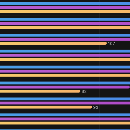
107
82
93