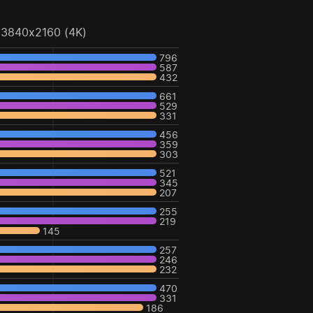
3840x2160 (4K)
796
587
432
661
529
331
456
359
303
521
345
207
255
219
145
257
246
232
470
331
186