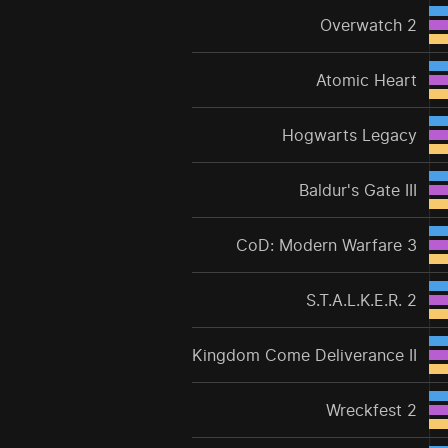
Overwatch 2
Atomic Heart
Hogwarts Legacy
Baldur's Gate III
CoD: Modern Warfare 3
S.T.A.L.K.E.R. 2
Kingdom Come Deliverance II
Wreckfest 2