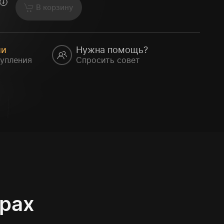
В корзину
ии
Нужна помощь?
упления
Спросить совет
грах