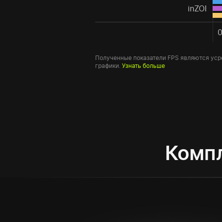
inZOI
Полученные показатели FPS являются уср
графики.
Узнать больше
Комп