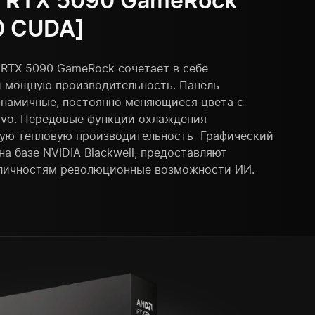
ce RTX 5090 GameRock
0 CUDA]
e RTX 5090 GameRock сочетает в себе
 мощную производительность. Панель
инамичные, постоянно меняющиеся цвета с
vo. Передовые функции охлаждения
ую тепловую производительность Графический
а базе NVIDIA Blackwell, предоставляют
 личностям революционные возможности ИИ.