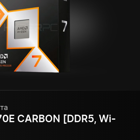
та
70E CARBON [DDR5, Wi-