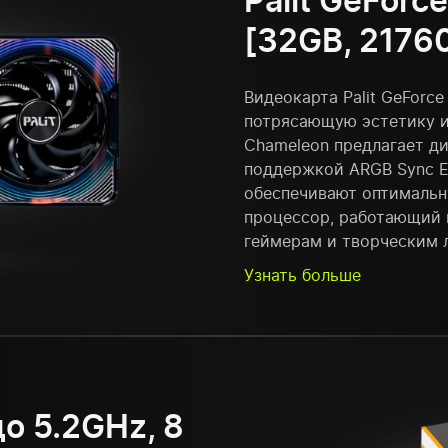
Palit GeFor
[32GB, 2176
Видеокарта Palit GeForc
потрясающую эстетику и
Chameleon предлагает д
поддержкой ARGB Sync E
обеспечивают оптимальн
процессор, работающий н
геймерам и творческим
Узнать больше
о 5.2GHz, 8