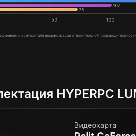
107
76
0
50
100
едненными и служат для демонстрации относительной производительност
лектация HYPERPC LU
Видеокарта