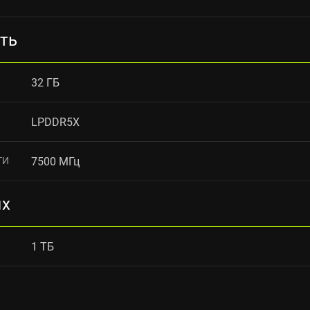
ть
32 ГБ
LPDDR5X
ТИ
7500 МГц
ых
1 ТБ