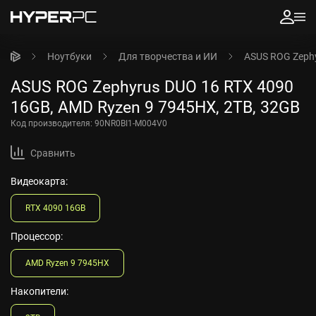
Ноутбуки
Для творчества и ИИ
ASUS ROG Zephy
ASUS ROG Zephyrus DUO 16 RTX 4090
16GB, AMD Ryzen 9 7945HX, 2TB, 32GB
Код производителя:
90NR0BI1-M004V0
Сравнить
Видеокарта:
RTX 4090 16GB
Процессор:
AMD Ryzen 9 7945HX
Накопители: