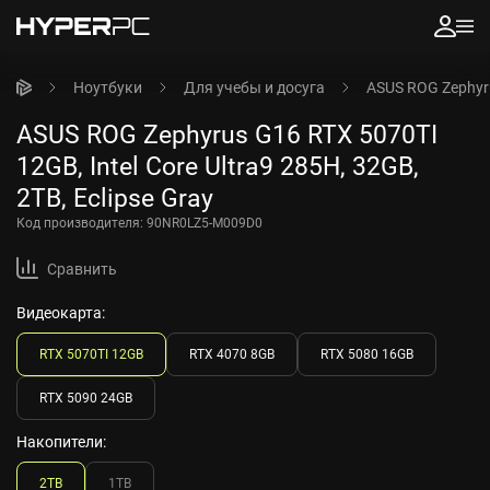
Ноутбуки
Для учебы и досуга
ASUS ROG Zephyrus
ASUS ROG Zephyrus G16 RTX 5070TI
12GB, Intel Core Ultra9 285H, 32GB,
2TB, Eclipse Gray
Код производителя:
90NR0LZ5-M009D0
Сравнить
Видеокарта:
RTX 5070TI 12GB
RTX 4070 8GB
RTX 5080 16GB
RTX 5090 24GB
Накопители:
2TB
1TB