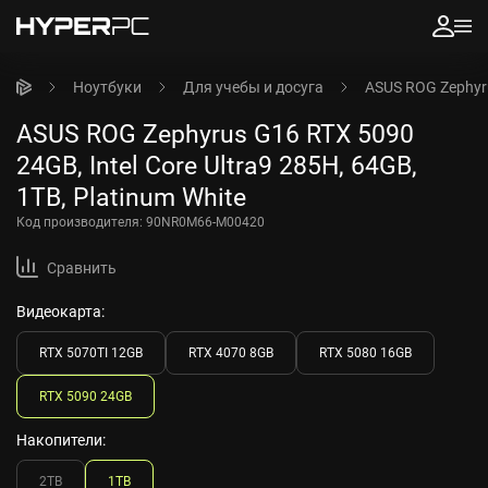
Ноутбуки
Для учебы и досуга
ASUS ROG Zephyru
ASUS ROG Zephyrus G16 RTX 5090
24GB, Intel Core Ultra9 285H, 64GB,
1TB, Platinum White
Код производителя:
90NR0M66-M00420
Сравнить
Видеокарта:
RTX 5070TI 12GB
RTX 4070 8GB
RTX 5080 16GB
RTX 5090 24GB
Накопители:
2TB
1TB