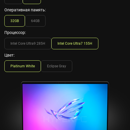
Оперативная память:
32GB
64GB
Процессор:
Intel Core Ultra9 285H
Intel Core Ultra7 155H
Цвет:
Platinum White
Eclipse Gray