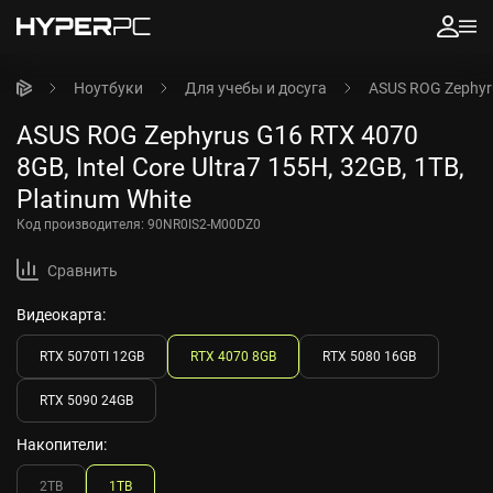
Ноутбуки
Для учебы и досуга
ASUS ROG Zephyrus
ASUS ROG Zephyrus G16 RTX 4070
8GB, Intel Core Ultra7 155H, 32GB, 1TB,
Platinum White
Код производителя:
90NR0IS2-M00DZ0
Сравнить
Видеокарта:
RTX 5070TI 12GB
RTX 4070 8GB
RTX 5080 16GB
RTX 5090 24GB
Накопители:
2TB
1TB