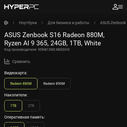
Ноутбуки
Для бизнеса и работы
ASUS Zenbook S
ASUS Zenbook S16 Radeon 880M,
Ryzen AI 9 365, 24GB, 1TB, White
Код производителя:
90NB13M2-M00DH0
Сравнить
Видеокарта:
Radeon 880M
Radeon 890M
Накопители:
1TB
2TB
Оперативная память: