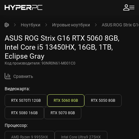
Ноутбуки
Игровые ноутбуки
ASUS ROG Strix G16
ASUS ROG Strix G16 RTX 5060 8GB,
Intel Core i5 13450HX, 16GB, 1TB,
Eclipse Gray
Код производителя:
90NR0N61-M001C0
Сравнить
Видеокарта:
RTX 5070TI 12GB
RTX 5060 8GB
RTX 5050 8GB
RTX 5080 16GB
RTX 5070 8GB
Процессор:
AMD Ryzen 9 9955HX
Intel Core Ultra9 275HX