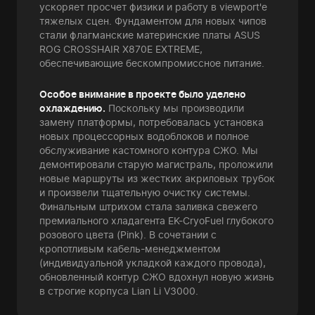
ускоряет просчет физики и работу в viewport'е
тяжелых сцен. Фундаментом для новых чипов
стали флагманские материнские платы ASUS
ROG CROSSHAIR X870E EXTREME,
обеспечивающие бескомпромиссное питание.
Особое внимание в проекте было уделено
охлаждению.
Поскольку мы производили
замену платформы, потребовалась установка
новых процессорных водоблоков и полное
обслуживание кастомного контура СЖО. Мы
демонтировали старую магистраль, проложили
новые маршруты из жестких акриловых трубок
и произвели тщательную очистку системы.
Финальным штрихом стала заливка свежего
премиального хладагента EK-CryoFuel глубокого
розового цвета (Pink). В сочетании с
кропотливым кабель-менеджментом
(индивидуальной укладкой каждого провода),
обновленный контур СЖО вдохнул новую жизнь
в строгие корпуса Lian Li V3000.