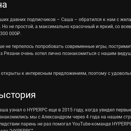
ча
аших давних подписчиков – Саша – обратился к нам с жел
. Но не простой, а максимально красочный и яркий, со в
300 000₽.
ше не терпелось попробовать современные игры, постримит
из Рязани очень хотел лично познакомиться с нашим вед
 открыты к интересным предложениям, поэтому с удовольс
ыстория
ша узнал о HYPERPC еще в 2015 году, когда увидел первые 
ознакомились мы с Александром через 4 года на нашем ст
следствии парень не раз помогал YouTube-команде HYPERPC
нала “HYPERPC”.