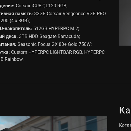
дение:
Corsair iCUE QL120 RGB;
тивная память:
32GB Corsair Vengeance RGB PRO
200 (4 x 8GB);
D-накопитель:
512GB HYPERPC M.2;
ий диск:
3TB HDD Seagate Barracuda;
итания:
Seasonic Focus GX 80+ Gold 750W;
тка:
Custom HYPERPC LIGHTBAR RGB, HYPERPC
B Rainbow.
Ка
Когд