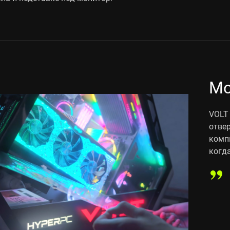
Мо
VOLT
отве
комп
когда