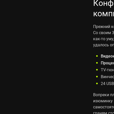
Конф
комп
Прежний к
Со своим 
как-то уму
удалось оп
Видео
Проце
TV-тюн
Винчес
24 USB
Вопреки п
изюминку 
самостоят
граням сто