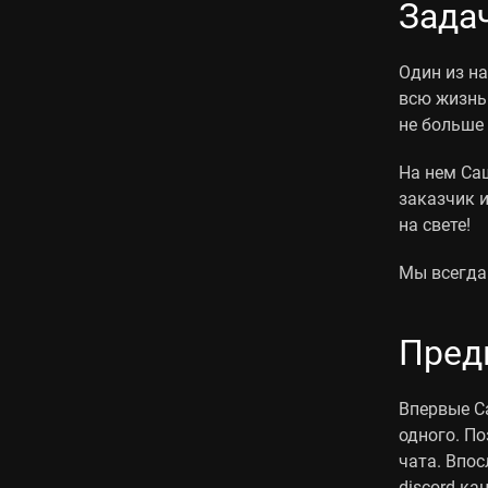
Зада
Один из н
всю жизнь
не больше 
На нем Са
заказчик 
на свете!
Мы всегда
Пред
Впервые Са
одного. П
чата. Впо
discord-ка