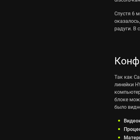
Спустя 6 м
оказалось
радуги. В с
Конф
Так как С
линейки H
компьютер
блоке мож
было видно
Видео
Проце
Матери