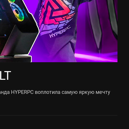
LT
манда HYPERPC воплотила самую яркую мечту