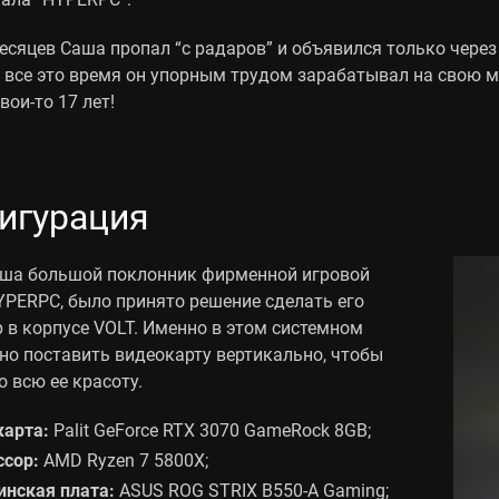
есяцев Саша пропал “с радаров” и объявился только через
, все это время он упорным трудом зарабатывал на свою
вои-то 17 лет!
игурация
аша большой поклонник фирменной игровой
YPERPC, было принято решение сделать его
 в корпусе VOLT. Именно в этом системном
но поставить видеокарту вертикально, чтобы
 всю ее красоту.
карта:
Palit GeForce RTX 3070 GameRock 8GB;
ссор:
AMD Ryzen 7 5800X;
нская плата:
ASUS ROG STRIX В550-A Gaming;