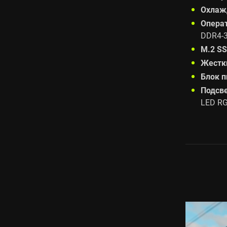
Охлаж
Опера
DDR4-3
M.2 SS
Жестк
Блок п
Подсве
LED RG