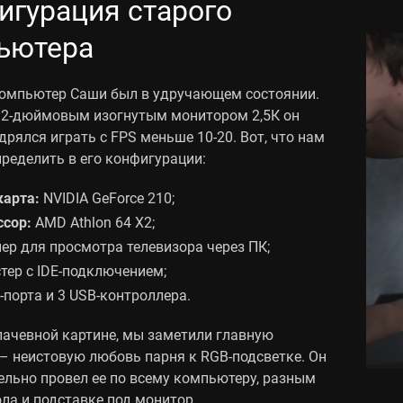
игурация старого
ьютера
омпьютер Саши был в удручающем состоянии.
32-дюймовым изогнутым монитором 2,5К он
дрялся играть с FPS меньше 10-20. Вот, что нам
ределить в его конфигурации:
карта:
NVIDIA GeForce 210;
ссор:
AMD Athlon 64 X2;
ер для просмотра телевизора через ПК;
тер с IDE-подключением;
-порта и 3 USB-контроллера.
лачевной картине, мы заметили главную
– неистовую любовь парня к RGB-подсветке. Он
ельно провел ее по всему компьютеру, разным
ла и подставке под монитор.