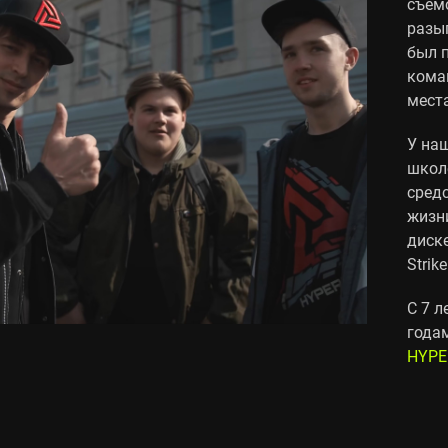
съем
разы
был 
кома
места
У наш
школ
средс
жизн
диске
Strike
С 7 л
года
HYPE